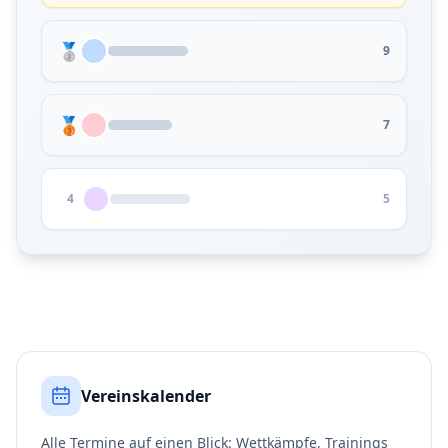
🥈
9
🥉
7
4
5
Vereinskalender
Alle Termine auf einen Blick: Wettkämpfe, Trainings