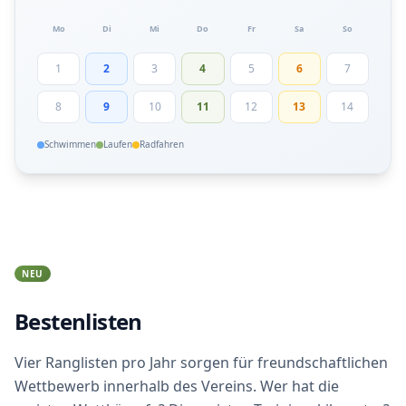
Mo
Di
Mi
Do
Fr
Sa
So
1
2
3
4
5
6
7
8
9
10
11
12
13
14
Schwimmen
Laufen
Radfahren
NEU
Bestenlisten
Vier Ranglisten pro Jahr sorgen für freundschaftlichen
Wettbewerb innerhalb des Vereins. Wer hat die